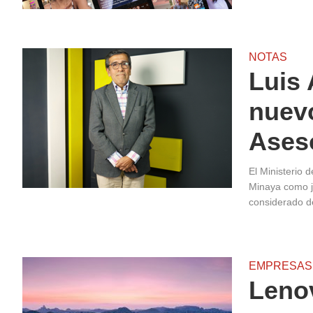
NOTAS
Luis 
nuevo
Ases
El Ministerio 
Minaya como j
considerado de
EMPRESAS
Leno