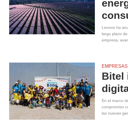
energ
cons
Lenovo ha anu
largo plazo de
empresa, ava
EMPRESAS
Bitel
digit
En el marco de
compromiso co
las nuevas ge