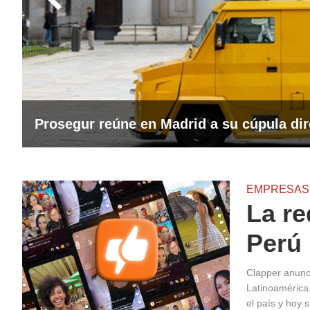
Prosegur reúne en Madrid a su cúpula dir
EMPRESAS
La re
Perú
Clapper anunci
Latinoamérica.
el país y hoy 