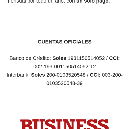
mensual por todo un año, con
un sólo pago
.
CUENTAS OFICIALES
Banco de Crédito:
Soles
1931150514052 /
CCI:
002-193-001150514052-12
Interbank:
Soles
200-0103520548 /
CCI:
003-200-
0103520548-39