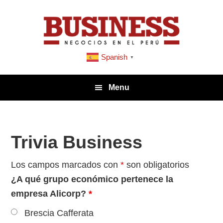
Saltar
Saltar
Saltar
a
al
a
la
contenido
la
navegación
principal
barra
Spanish
▼
principal
lateral
principal
Menu
Trivia Business
Los campos marcados con
*
son obligatorios
¿A qué grupo económico pertenece la
empresa Alicorp?
*
Brescia Cafferata