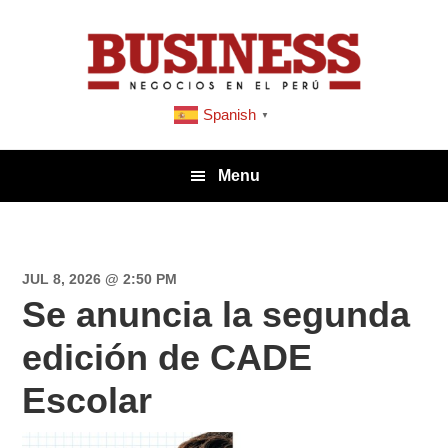
Saltar
Saltar
Saltar
a
al
a
la
contenido
la
navegación
principal
barra
Spanish
▼
principal
lateral
principal
Menu
JUL 8, 2026 @ 2:50 PM
Se anuncia la segunda
edición de CADE
Escolar