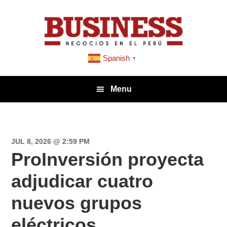
Saltar
Saltar
Saltar
a
al
a
la
contenido
la
navegación
principal
barra
Spanish
▼
principal
lateral
principal
Menu
JUL 8, 2026 @ 2:59 PM
ProInversión proyecta
adjudicar cuatro
nuevos grupos
eléctricos