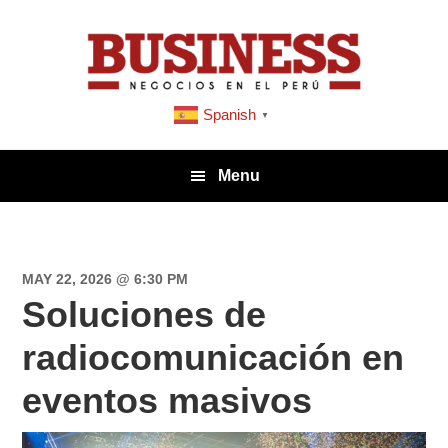
Saltar
Saltar
Saltar
a
al
a
la
contenido
la
navegación
principal
barra
Spanish
▼
principal
lateral
principal
Menu
MAY 22, 2026 @ 6:30 PM
Soluciones de
radiocomunicación en
eventos masivos