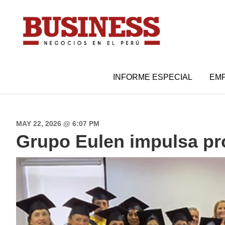
Saltar
Saltar
Saltar
a
al
a
la
contenido
la
navegación
principal
barra
principal
lateral
INFORME ESPECIAL
EM
principal
MAY 22, 2026 @ 6:07 PM
Grupo Eulen impulsa pr